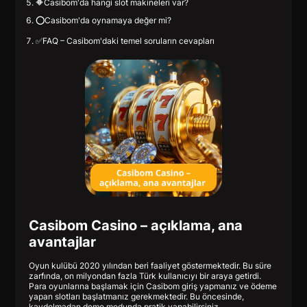
🔶Casibom'da hangi slot makineleri var?
⭕Casibom'da oynamaya değer mi?
✅FAQ – Casibom'daki temel soruların cevapları
Casibom Casino – açıklama, ana
avantajlar
Oyun kulübü 2020 yılından beri faaliyet göstermektedir. Bu süre
zarfında, on milyondan fazla Türk kullanıcıyı bir araya getirdi.
Para oyunlarına başlamak için Casibom giriş yapmanız ve ödeme
yapan slotları başlatmanız gerekmektedir. Bu öncesinde,
kaydolmadan demo modunda pratik yapabilirsiniz.