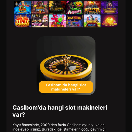
Casibom'da hangi slot makineleri
var?
Kayıt öncesinde, 2000'den fazla Casibom oyun yuvaları
inceleyebilirsiniz. Buradaki geliştirmelerin çoğu çevrimiçi