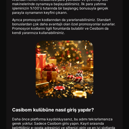
makinelerinde oynamaya başlayabilirsiniz. İlk para yatırma
işleminizin %100'ü tutarında bir başlangıç bonusuyla gerçek
parayla oynamanın keyfini çıkarın.
Ayrıca promosyon kodlarından da yararlanabilirsiniz. Standart
bonuslardan çok daha avantajlı olan özel promosyonlar sunarlar.
Promosyon kodlarını ilgili forumlarda bulabilir ve Cesibom da
kendi yararınıza kullanabilirsiniz.
Casibom kulübüne nasıl giriş yapılır?
Daha önce platforma kaydolduysanız, bu adımı tekrarlamanıza
gerek yoktur. Sadece Casibom giris yapın. Kayıt sırasında
belirttiğiniz e-posta adresinizi ve şifrenizi girin ve en iyi slotlarda