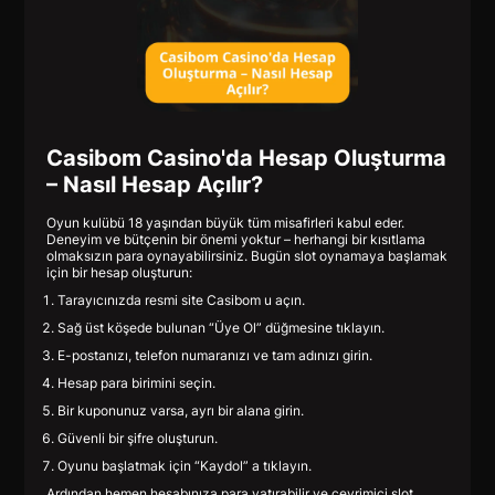
Casibom Casino'da Hesap Oluşturma
– Nasıl Hesap Açılır?
Oyun kulübü 18 yaşından büyük tüm misafirleri kabul eder.
Deneyim ve bütçenin bir önemi yoktur – herhangi bir kısıtlama
olmaksızın para oynayabilirsiniz. Bugün slot oynamaya başlamak
için bir hesap oluşturun:
Tarayıcınızda resmi site Casibom u açın.
Sağ üst köşede bulunan “Üye Ol” düğmesine tıklayın.
E-postanızı, telefon numaranızı ve tam adınızı girin.
Hesap para birimini seçin.
Bir kuponunuz varsa, ayrı bir alana girin.
Güvenli bir şifre oluşturun.
Oyunu başlatmak için “Kaydol” a tıklayın.
Ardından hemen hesabınıza para yatırabilir ve çevrimiçi slot