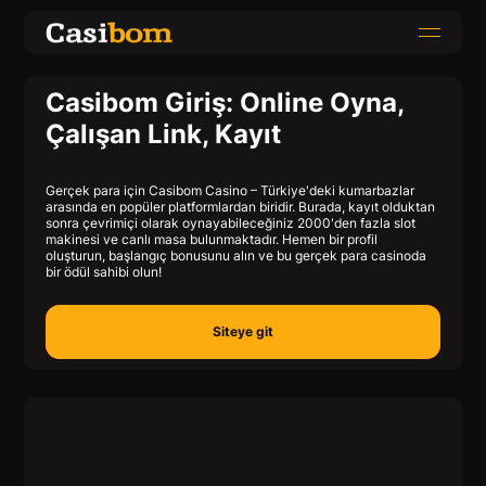
Casibom Giriş: Online Oyna,
Çalışan Link, Kayıt
Gerçek para için Casibom Casino – Türkiye'deki kumarbazlar
arasında en popüler platformlardan biridir. Burada, kayıt olduktan
sonra çevrimiçi olarak oynayabileceğiniz 2000'den fazla slot
makinesi ve canlı masa bulunmaktadır. Hemen bir profil
oluşturun, başlangıç bonusunu alın ve bu gerçek para casinoda
bir ödül sahibi olun!
Siteye git
Siteye git